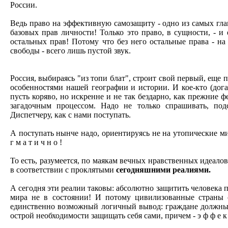
России.
Ведь право на эффективную самозащиту - одно из самых гл
базовых прав личности! Только это право, в сущности, - и е
остальных прав! Потому что без него остальные права - на
свободы - всего лишь пустой звук.
Россия, выбираясь "из топи блат", строит свой первый, еще 
особенностями нашей географии и истории. И кое-кто (догад
пусть коряво, но искренне и не так бездарно, как прежние ф
загадочным процессом. Надо не только спрашивать, под
Диспетчеру, как с нами поступать.
А поступать нынче надо, ориентируясь не на утопические ми
г м а т и ч н о !
То есть, разумеется, по маякам вечных нравственных идеалов
в соответствии с проклятыми
сегодняшними реалиями.
А сегодня эти реалии таковы: абсолютно защитить человека 
мира не в состоянии! И потому цивилизованные страны 
единственно возможный логичный вывод: граждане должны
острой необходимости защищать себя сами, причем - э ф ф е к т