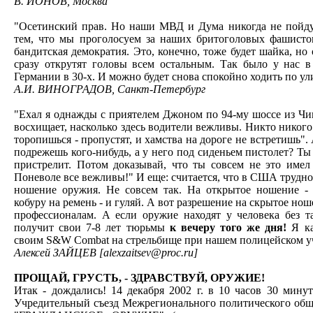
В. ИОНОВ, Москва
"Осетинский прав. Но наши МВД и Дума никогда не пойдут
тем, что мы проголосуем за наших бритоголовых фашистов
бандитская демократия. Это, конечно, тоже будет шайка, но
сразу открутят головы всем остальным. Так было у нас в
Германии в 30-х. И можно будет снова спокойно ходить по ул
А.И. ВИНОГРАДОВ, Санкт-Петербург
"Ехал я однажды с приятелем Джоном по 94-му шоссе из Чи
восхищает, насколько здесь водители вежливы. Никто никого 
торопишься - пропустят, и хамства на дороге не встретишь". 
подрежешь кого-нибудь, а у него под сиденьем пистолет? Ты
пристрелит. Потом доказывай, что ты совсем не это имел
Поневоле все вежливы!" И еще: считается, что в США трудно
ношение оружия. Не совсем так. На открытое ношение -
кобуру на ремень - и гуляй. А вот разрешение на скрытое но
профессионалам. А если оружие находят у человека без т
получит свои 7-8 лет тюрьмы
к вечеру того же дня!
Я ка
своим S&W Combat на стрельбище при нашем полицейском уч
Алексей ЗАЙЦЕВ [alexzaitsev@proc.ru]
ПРОЩАЙ, ГРУСТЬ, - ЗДРАВСТВУЙ, ОРУЖИЕ!
Итак - дождались! 14 декабря 2002 г. в 10 часов 30 минут
Учредительный съезд Межрегионального политического общ