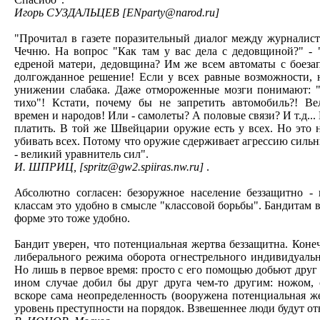
Игорь СУЗДАЛЬЦЕВ [ENparty@narod.ru]
"Прочитал в газете поразительный диалог между журналис
Чечню. На вопрос "Как там у вас дела с дедовщиной?" - "
едреной матери, дедовщина? Им же всем автоматы с боеза
долгожданное решение! Если у всех равные возможности, 
унижении слабака. Даже отмороженные мозги понимают: "
тихо"! Кстати, почему бы не запретить автомобиль?! В
времен и народов! Или - самолеты? А половые связи? И т.д... 
платить. В той же Швейцарии оружие есть у всех. Но это не
убивать всех. Потому что оружие сдерживает агрессию сильн
- великий уравнитель сил".
И. ШПРИЦ, [spritz@gw2.spiiras.nw.ru]
.
Абсолютно согласен: безоружное население беззащитно -
классам это удобно в смысле "классовой борьбы". Бандитам 
форме это тоже удобно.
Бандит уверен, что потенциальная жертва беззащитна. Коне
либерального режима оборота огнестрельного индивидуаль
Но лишь в первое время: просто с его помощью добьют друг д
ином случае добил бы друг друга чем-то другим: ножом, с
вскоре сама неопределенность (вооружена потенциальная же
уровень преступности на порядок. Взвешеннее люди будут отн