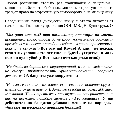
Любой россиянин столько раз сталкивался с пещерной
милиции и абсолютной безнаказанностью преступников, что
требует права на эффективную самооборону, а не милицейск
Сегодняшний раунд дискуссии начну с ответа читателя "И
начальника Главного управления ООП МВД В. Кушнерука. О
"Мы
(кто это мы? три начальника, плюющие на мнени
противники того, чтобы дать короткоствольное оружие н
прежде всего навести порядок, создать условия, при которы
покупать оружие".
(Вот это да! Круто! А как - не подск
если этих условий сто лет еще не будет! - утереться и мол
ножи и пули убийц? Вот - классическая демагогия!)
"Необходимо бороться с первопричиной, а не со следствием
не смогут противостоять криминалу:бандиты вооружа
демагогия! А бандиты уже вооружены.)
"И если сегодня мы их ловим за незаконное ношение оруж
иметь оружие легально. В Америке сегодня на руках 200 милл
миллионов. У них треть всех преступлений совершается с и
нас на несколько порядков меньше".
(Это неправда! У на
действительно бандитов убивают меньше на порядок,
убивают на несколько порядков больше!)