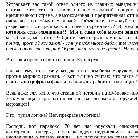
Устраивает вас такой ответ одного из главных эмвэдэшн
считаю, что это не ответ на кровоточащий вопрос в
криминальной стране, а высокомерная и презрительная отпи
наплевать на обычных людей. Объясните, пожалуйста,
разрешается отстреливаться только охранникам? И
чем 
которых есть охранники?!! Мы и сами себя можем защи
мы - быдло, мы - скот?!! Один из ментокрылых мне как-то о
пойми, простой же закон! - если у тебя много бабок, ты име
а если бабок нет - терпи! "Крови нет, моча не греет!" Непо
Вот как я прочел ответ господин Кушнерука.
Плевать ему, что тысячу раз доказано - чем больше оружия,
против мирных граждан. И вот я лично считаю, что такие
святое -
на цифры и факты,
не должны работать в милиции!
Ведь даже ежу ясно, что страшной истории на Дубровке про
хоть у двадцати-тридцати людей из тысячи было бы оружие
мерзавцев!
Это - тупая логика? Нет, прекрасная логика!
Господи, вот парадокс! 70 лет нас опускали однокле
конторские киллеры, а теперь вдруг подчиняемся псевд
хлопочущим о правах убийц, - но плюющих на права уби