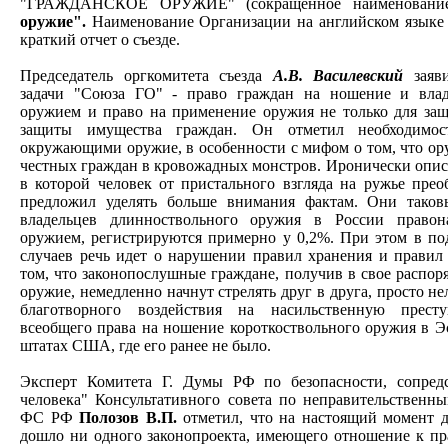
"ГРАЖДАНСКОЕ ОРУЖИЕ" (сокращенное наименован
оружие".
Наименование Организации на английском языке -
краткий отчет о съезде.
Председатель оргкомитета съезда
А.В. Василевский
заяви
задачи "Союза ГО" - право граждан на ношение и влад
оружием и право на применение оружия не только для защ
защиты имущества граждан. Он отметил необходимо
окружающими оружие, в особенности с мифом о том, что ор
честных граждан в кровожадных монстров. Иронически описа
в которой человек от пристального взгляда на ружье прео
предложил уделять больше внимания фактам. Они таковы
владельцев длинноствольного оружия в России правон
оружием, регистрируются примерно у 0,2%. При этом в п
случаев речь идет о нарушении правил хранения и правил
том, что законопослушные граждане, получив в свое распор
оружие, немедленно начнут стрелять друг в друга, просто н
благотворного воздействия на насильственную престу
всеобщего права на ношение короткоствольного оружия в Э
штатах США, где его ранее не было.
Эксперт Комитета Г. Думы РФ по безопасности, сопредс
человека" Консультативного совета по неправительственн
ФС РФ
Полозов В.П.
отметил, что на настоящий момент д
дошло ни одного законопроекта, имеющего отношение к пр