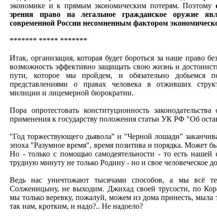
экономике и к прямым экономическим потерям. Поэтому
с
зрения право на легальное гражданское оружие яв
современной России несомненным фактором экономическо
******* ***** *******
Итак, организация, которая будет бороться за наше право б
возможность эффективно защищать свою жизнь и достоинство
пути, которое мы пройдем, и обязательно добьемся 
представлениями о правах человека в отживших стру
милиции и лицемерной бюрократии.
Пора опротестовать конституционность законодательства
применения к государству положения статьи УК РФ "Об оста
"Год торжествующего дьявола" и "Черной лошади" заканчива
эпоха "Разумное время", время позитива и порядка. Может быт
Но - только с помощью самодеятельности - то есть нашей
трудную минуту не только Родину - но и свое человеческое д
Ведь нас уничтожают тысячами способов, а мы всё т
Солженицыну, не выходим. Джихад своей трусости, по Кор
мы только веревку, пожалуй, можем из дома принесть, мыла т
так нам, кротким, и надо?.. Не надоело?