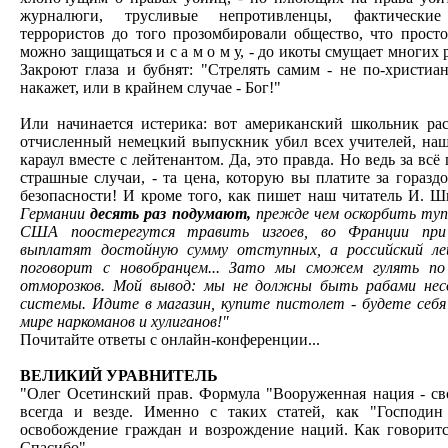
журналюги, трусливые непротивленцы, фактически
террористов до того прозомбировали общество, что прост
можно защищаться и с а м о м у, - до икоты смущает многих
Закроют глаза и бубнят: "Стрелять самим - не по-христи
накажет, или в крайнем случае - Бог!"
Или начинается истерика: вот американский школьник рас
отчисленный немецкий выпускник убил всех учителей, наш
караул вместе с лейтенантом. Да, это правда. Но ведь за всё
страшные случаи, - та цена, которую вы платите за горазд
безопасности! И кроме того, как пишет наш читатель И. Ш
Германии
десять раз подумают,
прежде чем оскорбить туп
США поостерегутся травить изгоев, во Франции при 
выплатят достойную сумму отступных, а российский лей
поговорит с новобранцем... Зато мы сможем гулять по 
отморозков. Мой вывод: мы не должны быть рабами несо
системы. Идите в магазин, купите пистолет - будете себя
мире наркоманов и хулиганов!"
Почитайте ответы с онлайн-конференции...
ВЕЛИКИЙ УРАВНИТЕЛЬ
"Олег Осетинский прав. Формула "Вооруженная нация - св
всегда и везде. Именно с таких статей, как "Господин
освобождение граждан и возрождение наций. Как говорится
Спасибо".