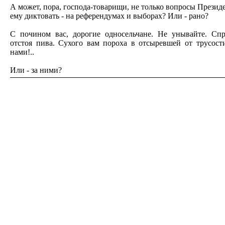
А может, пора, господа-товарищи, не только вопросы Президен
ему диктовать - на референдумах и выборах? Или - рано?
С почином вас, дорогие односельчане. Не унывайте. Спря
отстоя пива. Сухого вам пороха в отсыревшей от трусост
нами!..
Или - за ними?