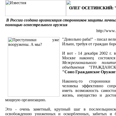
ОЛЕГ ОСЕТИНСКИЙ: "
ОЛЕГ ОСЕТИНСКИЙ: "
В России создана организация сторонников защиты личных
помощью огнестрельного оружия
http://www.
"Довольно раба!" - писал ве
Ильин, требуя от граждан боро
И вот - 14 декабря 2002 г. 
Москве наконец состоялся
Межрегионального политич
объединения
"ГРАЖДАНСК
"Союз Гражданское Оружие
Наконец-то сторонники 
человека эффективно сопр
иметь возможность самосто
жизнь, имущество и досто
мощную организацию.
Это - очень заметный, крупный шаг в послеельцинс
освобождению униженных и оскорбленных, забитых и 