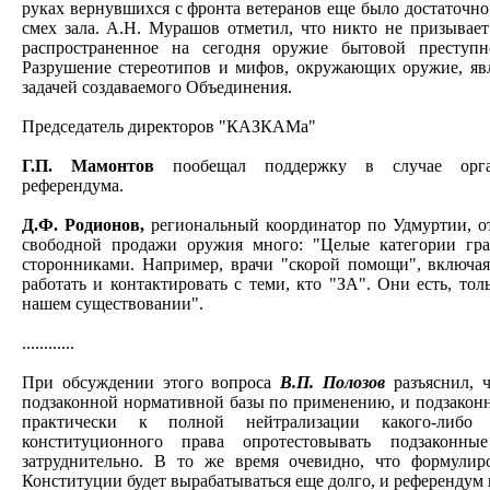
руках вернувшихся с фронта ветеранов еще было достаточно
смех зала. А.Н. Мурашов отметил, что никто не призывает
распространенное на сегодня оружие бытовой преступ
Разрушение стереотипов и мифов, окружающих оружие, явл
задачей создаваемого Объединения.
Председатель директоров "КАЗКАМа"
Г.П. Мамонтов
пообещал поддержку в случае орган
референдума.
Д.Ф. Родионов,
региональный координатор по Удмуртии, от
свободной продажи оружия много: "Целые категории гр
сторонниками. Например, врачи "скорой помощи", включ
работать и контактировать с теми, кто "ЗА". Они есть, тол
нашем существовании".
............
При обсуждении этого вопроса
В.П. Полозов
разъяснил, 
подзаконной нормативной базы по применению, и подзакон
практически к полной нейтрализации какого-либо 
конституционного права опротестовывать подзаконны
затруднительно. В то же время очевидно, что формулир
Конституции будет вырабатываться еще долго, и референдум 