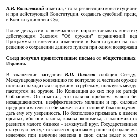
А.В. Василевский
отметил, что за реализацию конституцион
и при действующей Конституции, создавать судебный преце
в Конституционный Суд.
После дискуссии о возможности опротестовывать консти
действующим Законом "Об оружии" ограничений вед
Программы о внесении изменений в Конституцию на голо
решение о сохранении данного пункта при одном воздержав
Съезд получил приветственные письма от общественных
Израиля.
В заключение заседания
В.П. Полозов
сообщил Съезду,
Международную конвенцию по контролю за частным оружием
позволит находиться с оружием за рубежом, пользуясь межд
паспортом на оружие. Но Конвенция до сих пор не рати
Собранием. Он отметил, что главная проблема малого би
незащищенности, неэффективность милиции и пр. силовых
предпринимателя в себе может стать основой благополучия
дать ему эту уверенность. Но бесполезно призывать к измен
органах, ибо они таковы, какова экономика, а экономика н
развития малого бизнеса - замкнутый круг. Государственны
статусную ренту, что является признаком раннего феодализм
издержек при наличии неверия в свои силы ведет к рос