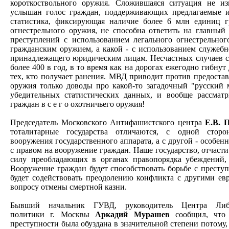
короткоствольного оружия. Сложившаяся ситуация не из
услышан голос граждан, поддерживающих предлагаемые и
статистика, фиксирующая наличие более 6 млн единиц г
огнестрельного оружия, не способна ответить на главный
преступлений с использованием легального огнестрельног
гражданским оружием, а какой - с использованием служеб
принадлежащего юридическим лицам. Несчастных случаев с
более 400 в год, в то время как на дорогах ежегодно гибнут 
тех, кто получает ранения. МВД приводит против предоста
оружия только доводы про какой-то загадочный "русский 
убедительных статистических данных, и вообще рассматр
граждан в с е г о охотничьего оружия!
Председатель Московского Антифашистского центра
Е.В. 
тоталитарные государства отличаются, с одной стор
вооружения государственного аппарата, а с другой - особен
с правом на вооружение граждан. Наше государство, отчасти
силу преобладающих в органах правопорядка убеждений, 
Вооружение граждан будет способствовать борьбе с преступн
будет содействовать преодолению конфликта с другими ев
вопросу отмены смертной казни.
Бывший начальник ГУВД, руководитель Центра Либер
политики г. Москвы
Аркадий Мурашев
сообщил, что 
преступности была обуздана в значительной степени потому, 