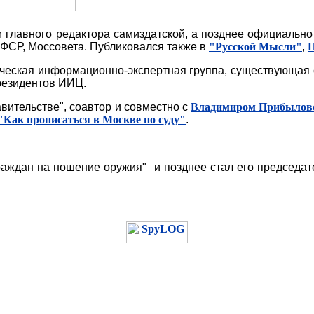
ем главного редактора самиздатской, а позднее официальн
СР, Моссовета. Публиковался также в
"Русской Мысли"
,
П
гическая информационно-экспертная группа, существующая 
президентов ИИЦ.
авительстве", соавтор и совместно с
Владимиром Прибылов
"Как прописаться в Москве по суду"
.
раждан на ношение оружия" и позднее стал его председат