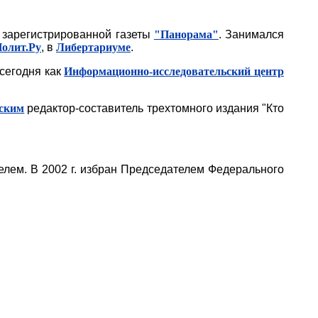
о зарегистрированной газеты
"Панорама"
. Занимался
олит.Ру
, в
Либертариуме
.
сегодня как
Информационно-исследовательский центр
ским
редактор-составитель трехтомного издания "Кто
елем. В 2002 г. избран Председателем Федерального